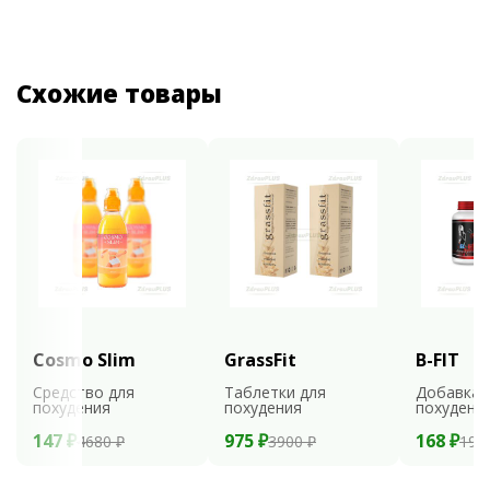
Схожие товары
Cosmo Slim
GrassFit
B-FIT
Средство для
Таблетки для
Добавка 
похудения
похудения
похудени
147 ₽
975 ₽
168 ₽
4680 ₽
3900 ₽
199