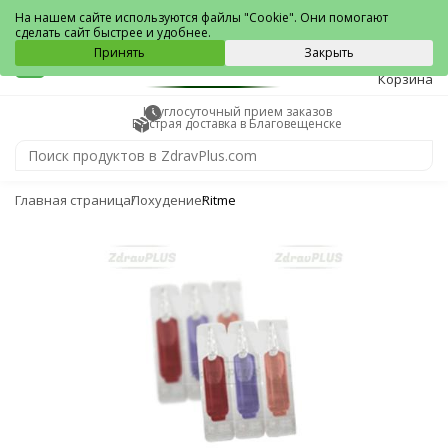
Благовещенск
На нашем сайте используются файлы "Cookie". Они помогают
сделать сайт быстрее и удобнее.
0
Принять
Закрыть
Корзина
Круглосуточный прием заказов
Быстрая доставка в Благовещенске
Главная страница
Похудение
Ritme