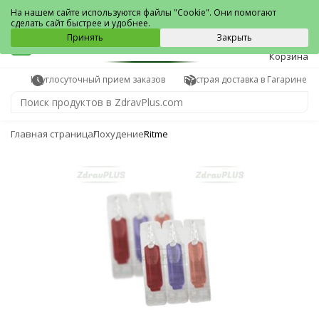
Гагарин
На нашем сайте используются файлы "Cookie". Они помогают
сделать сайт быстрее и удобнее.
0
Принять
Закрыть
Корзина
Круглосуточный прием заказов
Быстрая доставка в Гагарине
Главная страница
Похудение
Ritme