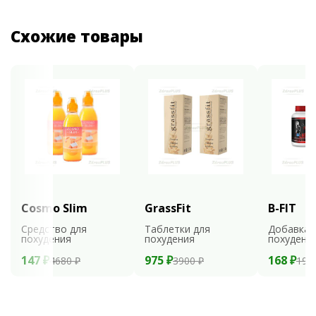
Схожие товары
Cosmo Slim
GrassFit
B-FIT
Средство для
Таблетки для
Добавка 
похудения
похудения
похудени
147 ₽
975 ₽
168 ₽
4680 ₽
3900 ₽
199