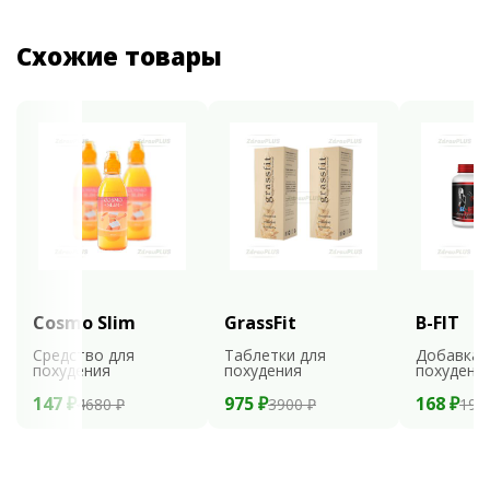
Схожие товары
Cosmo Slim
GrassFit
B-FIT
Средство для
Таблетки для
Добавка 
похудения
похудения
похудени
147 ₽
975 ₽
168 ₽
4680 ₽
3900 ₽
199