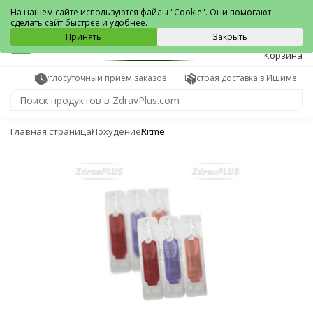
Ишим
На нашем сайте используются файлы "Cookie". Они помогают
сделать сайт быстрее и удобнее.
0
Принять
Закрыть
Корзина
Круглосуточный прием заказов
Быстрая доставка в Ишиме
Главная страница
Похудение
Ritme