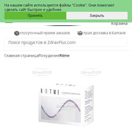
Калтан
На нашем сайте используются файлы "Cookie". Они помогают
сделать сайт быстрее и удобнее.
0
Принять
Закрыть
Корзина
Круглосуточный прием заказов
Быстрая доставка в Калтане
Главная страница
Похудение
Ritme