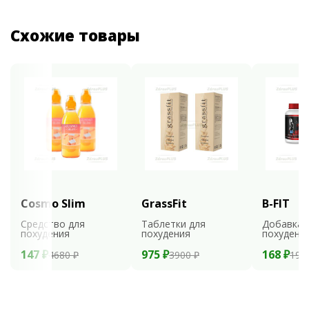
Схожие товары
Cosmo Slim
GrassFit
B-FIT
Средство для
Таблетки для
Добавка 
похудения
похудения
похудени
147 ₽
975 ₽
168 ₽
4680 ₽
3900 ₽
199