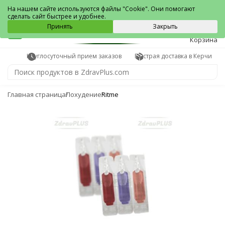
Керчь
На нашем сайте используются файлы "Cookie". Они помогают
сделать сайт быстрее и удобнее.
0
Принять
Закрыть
Корзина
Круглосуточный прием заказов
Быстрая доставка в Керчи
Главная страница
Похудение
Ritme