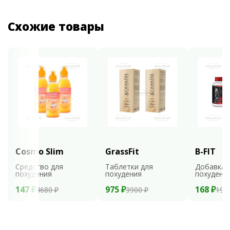
Схожие товары
Cosmo Slim
GrassFit
B-FIT
Средство для
Таблетки для
Добавка 
похудения
похудения
похудени
147 ₽
975 ₽
168 ₽
4680 ₽
3900 ₽
199