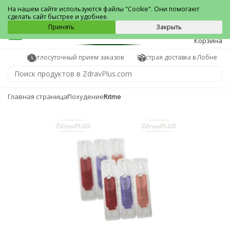
Лобня
На нашем сайте используются файлы "Cookie". Они помогают
сделать сайт быстрее и удобнее.
0
Принять
Закрыть
Корзина
Круглосуточный прием заказов
Быстрая доставка в Лобне
Главная страница
Похудение
Ritme