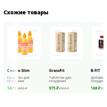
Схожие товары
Cosmo Slim
GrassFit
B-FIT
Средство для
Таблетки для
Добавка 
похудения
похудения
похудени
147 ₽
975 ₽
168 ₽
4680 ₽
3900 ₽
199