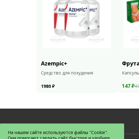
Azempic+
Фрут
Средство для похудения
Капсулы
147 ₽
1980 ₽
47
На нашем сайте используются файлы "Cookie".
Они помогают сделать сайт быстрее и удобнее.