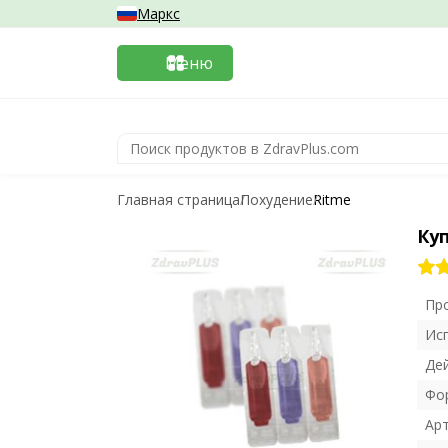
Маркс
Меню
Главная страница
Похудение
Ritme
Куп
Пр
Ис
Де
Фо
Ар