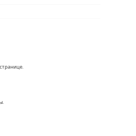
странице.
ы.