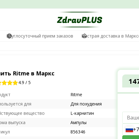
Круглосуточный прием заказов
Быстрая доставка в Маркс
ить Ritme в Маркс
14
4.9
/
5
одукт
Ritme
пользуется для
Для похудения
йствующее вещество
L-карнитин
рма выпуска
Ампулы
+7
тикул
856346