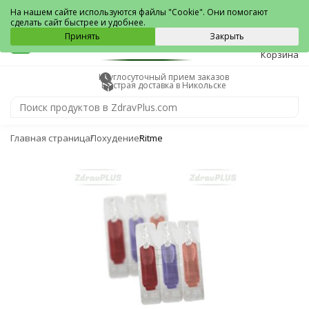
Никольск
На нашем сайте используются файлы "Cookie". Они помогают
сделать сайт быстрее и удобнее.
0
Принять
Закрыть
Корзина
Круглосуточный прием заказов
Быстрая доставка в Никольске
Главная страница
Похудение
Ritme