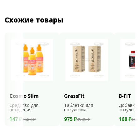
Схожие товары
Cosmo Slim
GrassFit
B-FIT
Средство для
Таблетки для
Добавка 
похудения
похудения
похудени
147 ₽
975 ₽
168 ₽
4680 ₽
3900 ₽
199