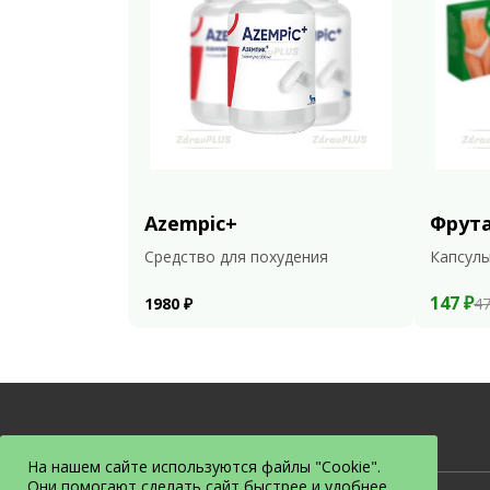
Azempic+
Фрут
Средство для похудения
Капсулы
147 ₽
1980 ₽
47
На нашем сайте используются файлы "Cookie".
Они помогают сделать сайт быстрее и удобнее.