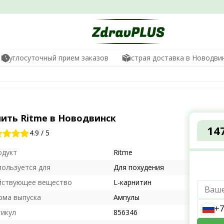
Круглосуточный прием заказов
Быстрая доставка в Новодви
пить Ritme в Новодвинск
14
4.9
/
5
одукт
Ritme
пользуется для
Для похудения
йствующее вещество
L-карнитин
рма выпуска
Ампулы
+7
тикул
856346