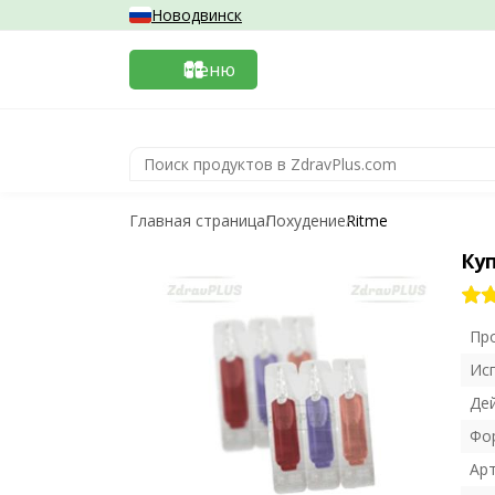
Новодвинск
Меню
Главная страница
Похудение
Ritme
Ку
Пр
Ис
Де
Фо
Ар