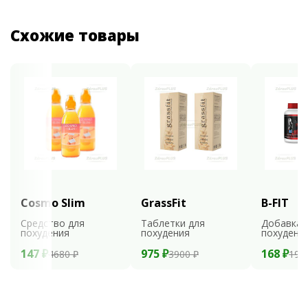
Схожие товары
Cosmo Slim
GrassFit
B-FIT
Средство для
Таблетки для
Добавка 
похудения
похудения
похудени
147 ₽
975 ₽
168 ₽
4680 ₽
3900 ₽
199