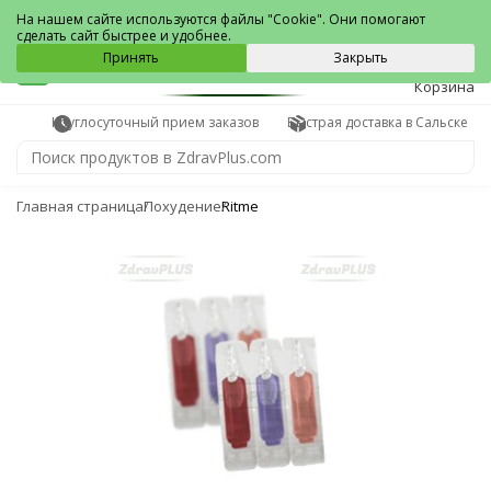
Сальск
На нашем сайте используются файлы "Cookie". Они помогают
сделать сайт быстрее и удобнее.
0
Принять
Закрыть
Корзина
Круглосуточный прием заказов
Быстрая доставка в Сальске
Главная страница
Похудение
Ritme