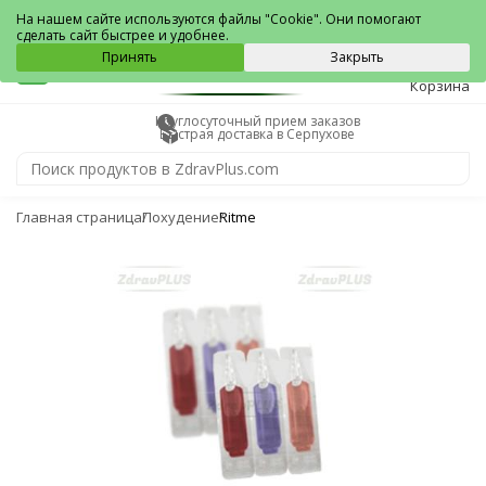
Серпухов
На нашем сайте используются файлы "Cookie". Они помогают
сделать сайт быстрее и удобнее.
0
Принять
Закрыть
Корзина
Круглосуточный прием заказов
Быстрая доставка в Серпухове
Главная страница
Похудение
Ritme