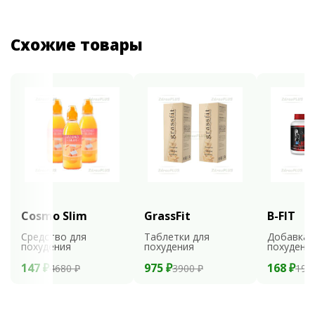
Схожие товары
Cosmo Slim
GrassFit
B-FIT
Средство для
Таблетки для
Добавка 
похудения
похудения
похудени
147 ₽
975 ₽
168 ₽
4680 ₽
3900 ₽
199