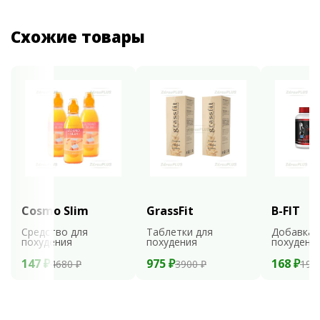
Схожие товары
Cosmo Slim
GrassFit
B-FIT
Средство для
Таблетки для
Добавка 
похудения
похудения
похудени
147 ₽
975 ₽
168 ₽
4680 ₽
3900 ₽
199