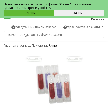
Скопин
На нашем сайте используются файлы "Cookie". Они помогают
сделать сайт быстрее и удобнее.
0
Принять
Закрыть
Корзина
Круглосуточный прием заказов
Быстрая доставка в Скопине
Главная страница
Похудение
Ritme