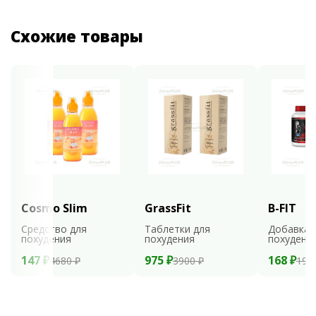
Схожие товары
Cosmo Slim
GrassFit
B-FIT
Средство для
Таблетки для
Добавка 
похудения
похудения
похудени
147 ₽
975 ₽
168 ₽
4680 ₽
3900 ₽
199