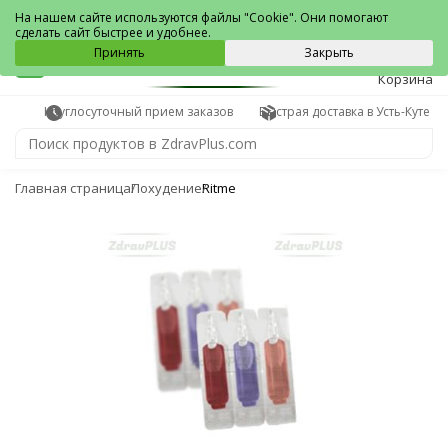
Усть-Кут
На нашем сайте используются файлы "Cookie". Они помогают
сделать сайт быстрее и удобнее.
0
Принять
Закрыть
Корзина
Круглосуточный прием заказов
Быстрая доставка в Усть-Куте
Главная страница
Похудение
Ritme