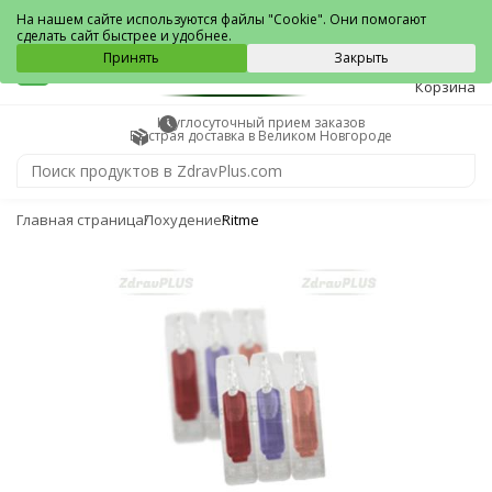
Великий Новгород
На нашем сайте используются файлы "Cookie". Они помогают
сделать сайт быстрее и удобнее.
0
Принять
Закрыть
Корзина
Круглосуточный прием заказов
Быстрая доставка в Великом Новгороде
Главная страница
Похудение
Ritme