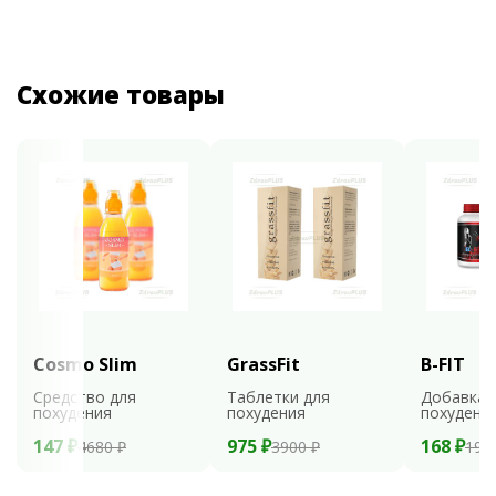
Схожие товары
Cosmo Slim
GrassFit
B-FIT
Средство для
Таблетки для
Добавка 
похудения
похудения
похудени
147 ₽
975 ₽
168 ₽
4680 ₽
3900 ₽
199