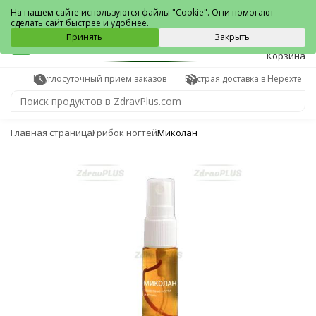
Нерехта
На нашем сайте используются файлы "Cookie". Они помогают
сделать сайт быстрее и удобнее.
0
Принять
Закрыть
Корзина
Круглосуточный прием заказов
Быстрая доставка в Нерехте
Главная страница
Грибок ногтей
Миколан