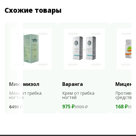
Схожие товары
Микомизол
Варанга
Мицени
Мазь от грибка
Крем от грибка
Противог
ногтей
ногтей
средство
975 ₽
168 ₽
6490 ₽
3900 ₽
199