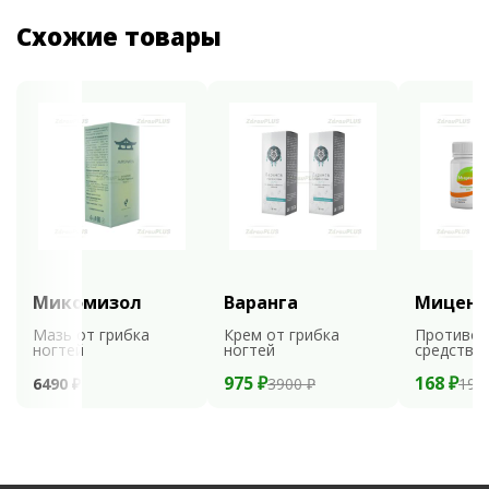
Схожие товары
Микомизол
Варанга
Мицени
Мазь от грибка
Крем от грибка
Противог
ногтей
ногтей
средство
975 ₽
168 ₽
6490 ₽
3900 ₽
199