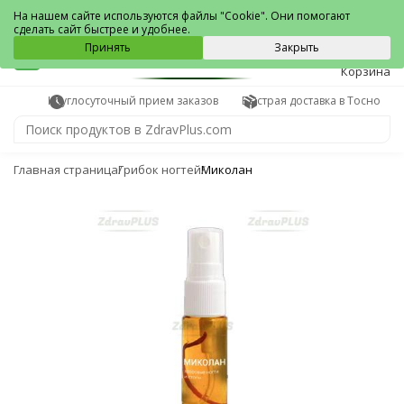
Тосно
На нашем сайте используются файлы "Cookie". Они помогают
сделать сайт быстрее и удобнее.
0
Принять
Закрыть
Корзина
Круглосуточный прием заказов
Быстрая доставка в Тосно
Главная страница
Грибок ногтей
Миколан