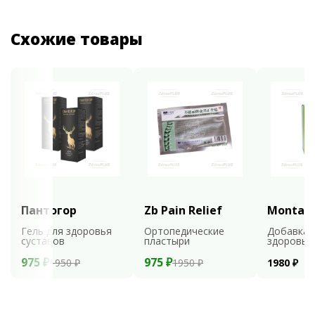
Схожие товары
Пантогор
Zb Pain Relief
Montali
Гель для здоровья
Ортопедические
Добавка 
суставов
пластыри
здоровья
975 ₽
975 ₽
1950 ₽
1950 ₽
1980 ₽