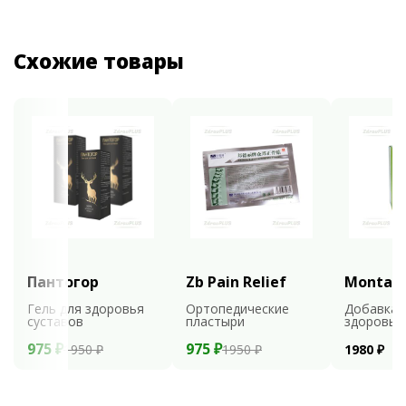
Схожие товары
Пантогор
Zb Pain Relief
Montali
Гель для здоровья
Ортопедические
Добавка 
суставов
пластыри
здоровья
975 ₽
975 ₽
1950 ₽
1950 ₽
1980 ₽