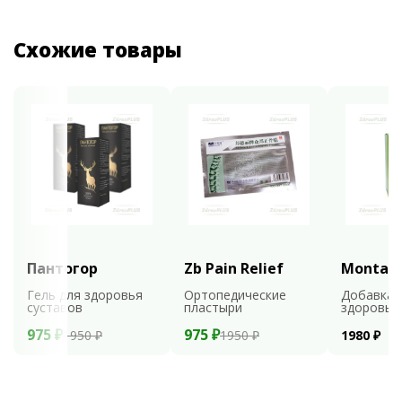
Схожие товары
Пантогор
Zb Pain Relief
Montali
Гель для здоровья
Ортопедические
Добавка 
суставов
пластыри
здоровья
975 ₽
975 ₽
1950 ₽
1950 ₽
1980 ₽