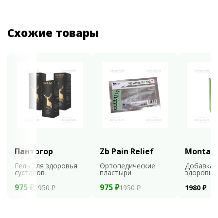
Схожие товары
Пантогор
Zb Pain Relief
Montali
Гель для здоровья
Ортопедические
Добавка 
суставов
пластыри
здоровья
975 ₽
975 ₽
1950 ₽
1950 ₽
1980 ₽