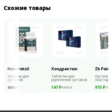
Схожие товары
Hondroksil
Хондрактин
Zb Pain 
Капсулы для
Таблетки для
Ортопеди
суставов
укрепления суставов
пластыри
147 ₽
975 ₽
3650 ₽
4790 ₽
195