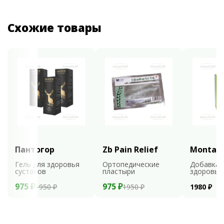
Схожие товары
Пантогор
Zb Pain Relief
Montali
Гель для здоровья
Ортопедические
Добавка 
суставов
пластыри
здоровья
975 ₽
975 ₽
1950 ₽
1950 ₽
1980 ₽