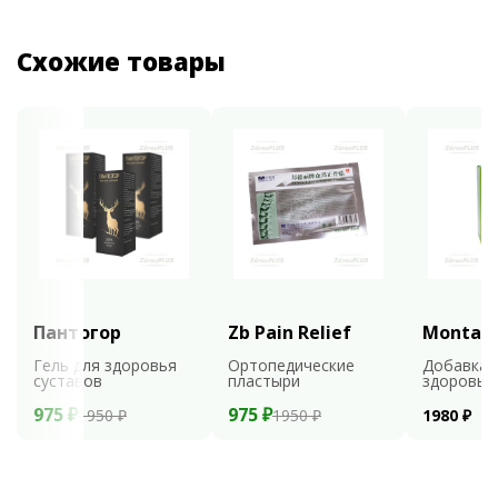
Схожие товары
Пантогор
Zb Pain Relief
Montali
Гель для здоровья
Ортопедические
Добавка 
суставов
пластыри
здоровья
975 ₽
975 ₽
1950 ₽
1950 ₽
1980 ₽