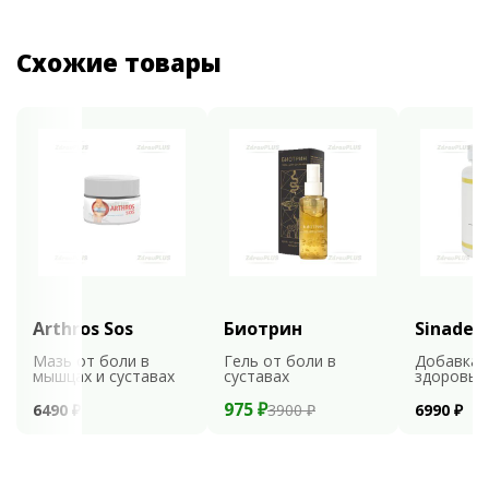
Схожие товары
Arthros Sos
Биотрин
Sinaden
Мазь от боли в
Гель от боли в
Добавка 
мышцах и суставах
суставах
здоровья
975 ₽
6490 ₽
3900 ₽
6990 ₽