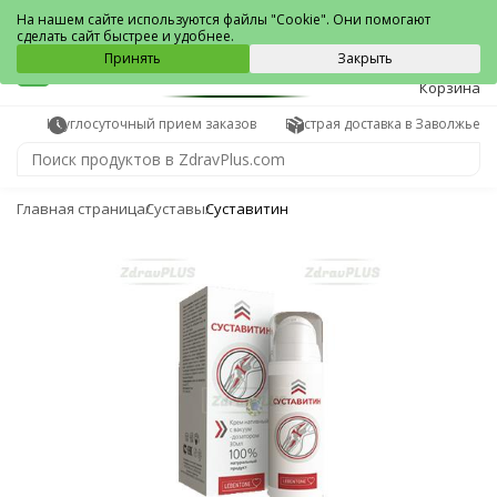
Заволжье
На нашем сайте используются файлы "Cookie". Они помогают
сделать сайт быстрее и удобнее.
0
Принять
Закрыть
Корзина
Круглосуточный прием заказов
Быстрая доставка в Заволжье
Главная страница
Суставы
Суставитин