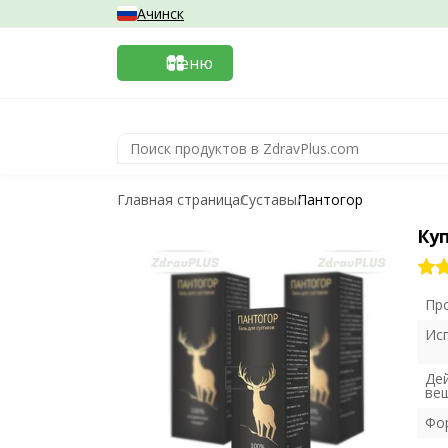
Ачинск
Меню
Главная страница
Суставы
Пантогор
Ку
Пр
Ис
Де
ве
Фо