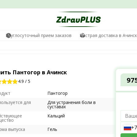
Круглосуточный прием заказов
Быстрая доставка в Ачинс
пить Пантогор в Ачинск
97
4.9
/
5
одукт
Пантогор
пользуется для
Для устранения боли в
суставах
йствующее
Кальций
щество
+7
рма выпуска
Гель