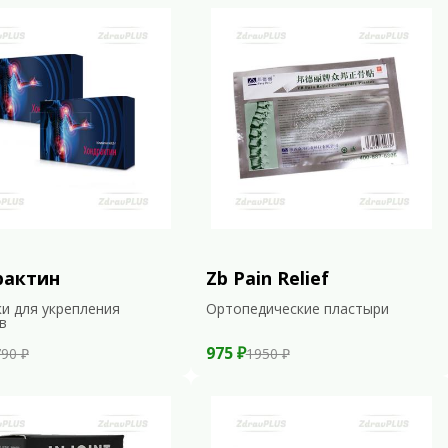
рактин
Zb Pain Relief
и для укрепления
Ортопедические пластыри
в
975 ₽
90 ₽
1950 ₽