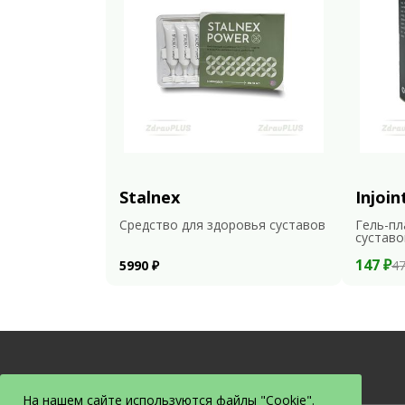
Stalnex
Injoin
Средство для здоровья суставов
Гель-пл
суставо
147 ₽
5990 ₽
47
На нашем сайте используются файлы "Cookie".