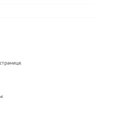
странице.
ы.