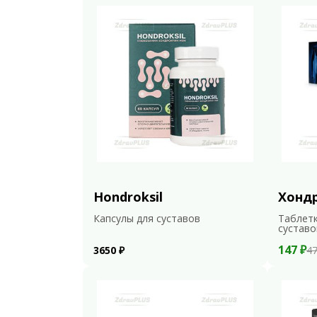
Hondroksil
Хонд
Капсулы для суставов
Таблетк
суставо
147 ₽
3650 ₽
47