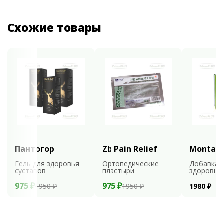
Схожие товары
Пантогор
Zb Pain Relief
Montali
Гель для здоровья
Ортопедические
Добавка 
суставов
пластыри
здоровья
975 ₽
975 ₽
1950 ₽
1950 ₽
1980 ₽