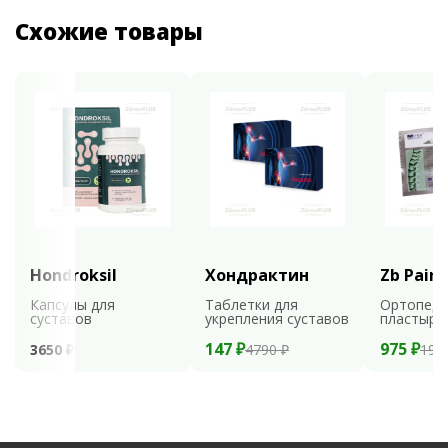
Схожие товары
Hondroksil
Хондрактин
Zb Pain 
Капсулы для
Таблетки для
Ортопеди
суставов
укрепления суставов
пластыри
147 ₽
975 ₽
3650 ₽
4790 ₽
195