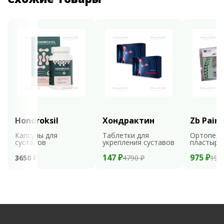
Hondroksil
Хондрактин
Zb Pain 
Капсулы для
Таблетки для
Ортопеди
суставов
укрепления суставов
пластыри
147 ₽
975 ₽
3650 ₽
4790 ₽
195