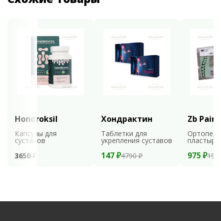
Hondroksil
Хондрактин
Zb Pain 
Капсулы для
Таблетки для
Ортопеди
суставов
укрепления суставов
пластыри
147 ₽
975 ₽
3650 ₽
4790 ₽
195