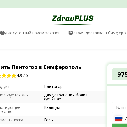
Круглосуточный прием заказов
Быстрая доставка в Симферо
пить Пантогор в Симферополь
97
4.9
/
5
одукт
Пантогор
пользуется для
Для устранения боли в
суставах
йствующее
Кальций
щество
+7
рма выпуска
Гель