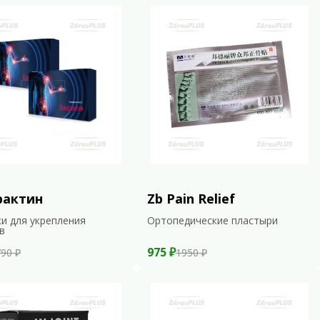
рактин
Zb Pain Relief
и для укрепления
Ортопедические пластыри
в
975 ₽
90 ₽
1950 ₽