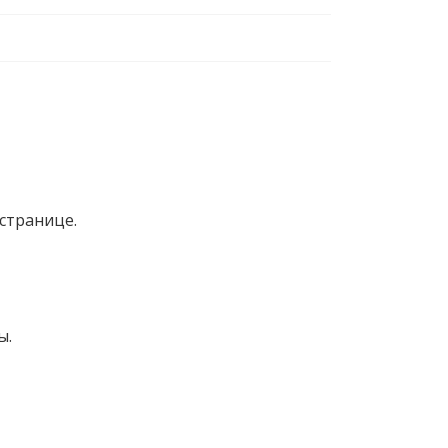
странице.
ы.