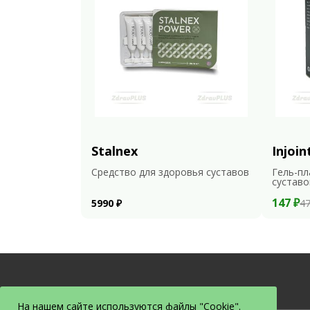
Stalnex
Injoin
Средство для здоровья суставов
Гель-пл
суставо
147 ₽
5990 ₽
47
На нашем сайте используются файлы "Cookie".