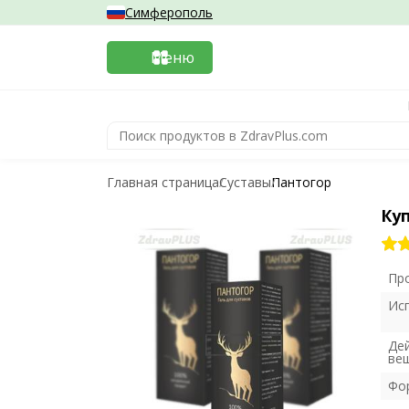
Симферополь
Меню
Главная страница
Суставы
Пантогор
Ку
Пр
Ис
Де
ве
Фо