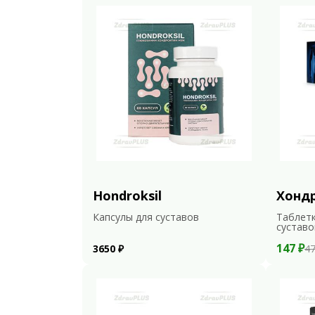
Hondroksil
Хонд
Капсулы для суставов
Таблетк
суставо
147 ₽
3650 ₽
47