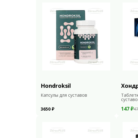
Hondroksil
Хонд
Капсулы для суставов
Таблетк
суставо
147 ₽
3650 ₽
47