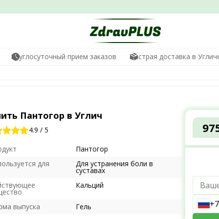
Круглосуточный прием заказов
Быстрая доставка в Углич
пить Пантогор в Углич
97
4.9
/
5
одукт
Пантогор
пользуется для
Для устранения боли в
суставах
йствующее
Кальций
щество
+7
рма выпуска
Гель