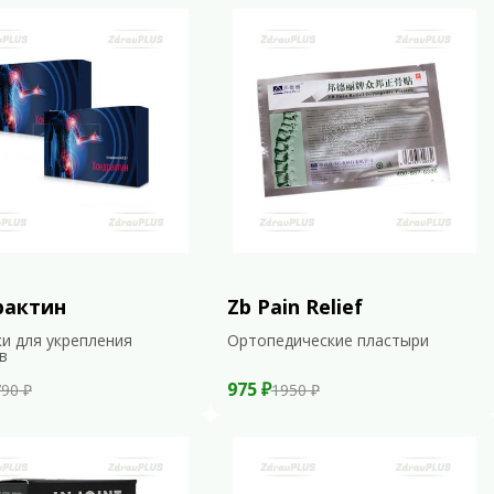
рактин
Zb Pain Relief
и для укрепления
Ортопедические пластыри
в
975 ₽
90 ₽
1950 ₽