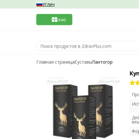
Углич
Меню
Главная страница
Суставы
Пантогор
Ку
Пр
Ис
Де
ве
Фо