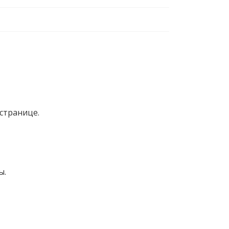
странице.
ы.