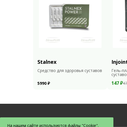
Stalnex
Injoin
Средство для здоровья суставов
Гель-пл
суставо
147 ₽
5990 ₽
47
На нашем сайте используются файлы "Cookie".