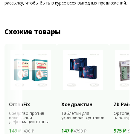
рассылку, чтобы быть в курсе всех выгодных предложений.
Схожие товары
OrthoFix
Хондрактин
Zb Pain 
Средство против
Таблетки для
Ортопеди
вальгусной
укрепления суставов
пластыри
деформации стопы
149 ₽
147 ₽
975 ₽
1490 ₽
4790 ₽
195