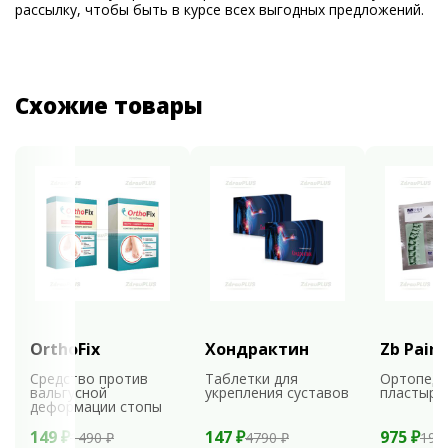
рассылку, чтобы быть в курсе всех выгодных предложений.
Схожие товары
OrthoFix
Хондрактин
Zb Pain 
Средство против
Таблетки для
Ортопеди
вальгусной
укрепления суставов
пластыри
деформации стопы
149 ₽
147 ₽
975 ₽
1490 ₽
4790 ₽
195