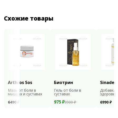
Схожие товары
Arthros Sos
Биотрин
Sinaden
Мазь от боли в
Гель от боли в
Добавка 
мышцах и суставах
суставах
здоровья
975 ₽
6490 ₽
3900 ₽
6990 ₽