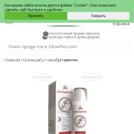
Домодедово
На нашем сайте используются файлы "Cookie". Они помогают
сделать сайт быстрее и удобнее.
0
Принять
Закрыть
Корзина
Круглосуточный прием заказов
Быстрая доставка в Домодедово
Главная страница
Суставы
Суставитин