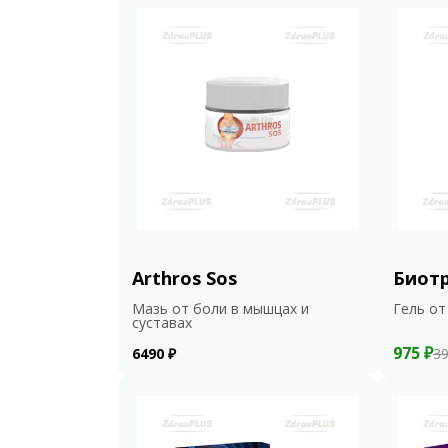
Arthros Sos
Биот
Мазь от боли в мышцах и
Гель от
суставах
975 ₽
6490 ₽
39