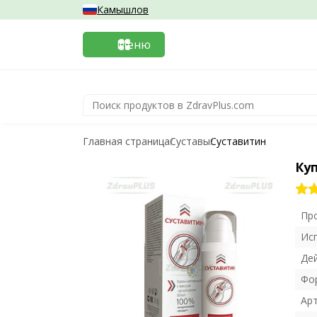
Камышлов
Меню
Главная страница
Суставы
Суставитин
Ку
Пр
Ис
Де
Фо
Ар