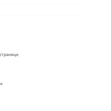
странице.
ы.