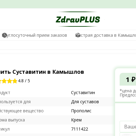
Круглосуточный прием заказов
Быстрая доставка в Камышл
пить Суставитин в Камышлов
1 ₽
4.8
/
5
*цена д
одукт
Суставитин
Предло
пользуется для
Для суставов
йствующее вещество
Прополис
рма выпуска
Крем
тикул
7111422