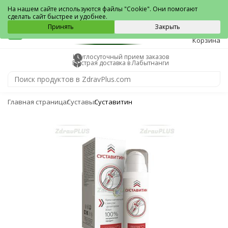
Лабытнанги
На нашем сайте используются файлы "Cookie". Они помогают
сделать сайт быстрее и удобнее.
0
Принять
Закрыть
Корзина
Круглосуточный прием заказов
Быстрая доставка в Лабытнанги
Главная страница
Суставы
Суставитин