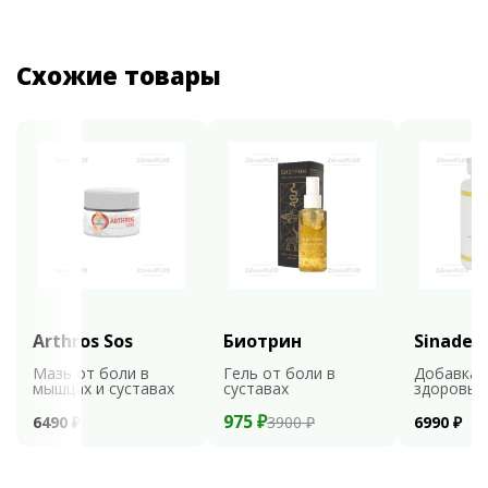
Схожие товары
Arthros Sos
Биотрин
Sinaden
Мазь от боли в
Гель от боли в
Добавка 
мышцах и суставах
суставах
здоровья
975 ₽
6490 ₽
3900 ₽
6990 ₽