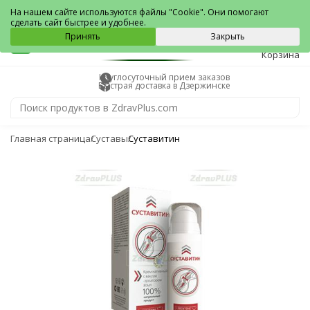
Дзержинск
На нашем сайте используются файлы "Cookie". Они помогают
сделать сайт быстрее и удобнее.
0
Принять
Закрыть
Корзина
Круглосуточный прием заказов
Быстрая доставка в Дзержинске
Главная страница
Суставы
Суставитин