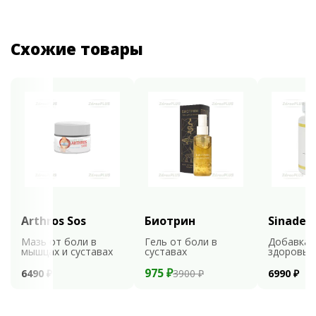
Схожие товары
Arthros Sos
Биотрин
Sinaden
Мазь от боли в
Гель от боли в
Добавка 
мышцах и суставах
суставах
здоровья
975 ₽
6490 ₽
3900 ₽
6990 ₽