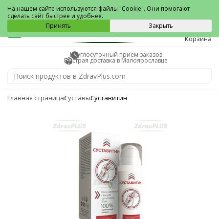
Малоярославец
На нашем сайте используются файлы "Cookie". Они помогают
сделать сайт быстрее и удобнее.
0
Принять
Закрыть
Корзина
Круглосуточный прием заказов
Быстрая доставка в Малоярославце
Главная страница
Суставы
Суставитин