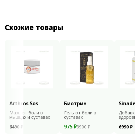
Схожие товары
Arthros Sos
Биотрин
Sinaden
Мазь от боли в
Гель от боли в
Добавка 
мышцах и суставах
суставах
здоровья
975 ₽
6490 ₽
3900 ₽
6990 ₽