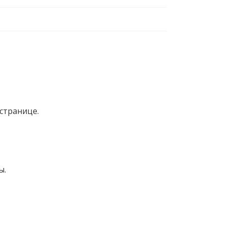
странице.
ы.