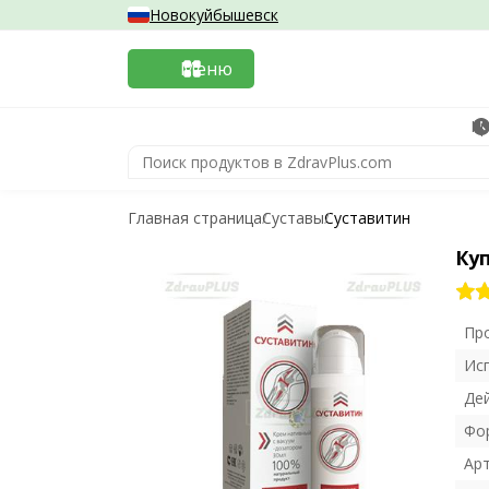
Новокуйбышевск
Меню
Кр
Главная страница
Суставы
Суставитин
Ку
Пр
Ис
Де
Фо
Ар