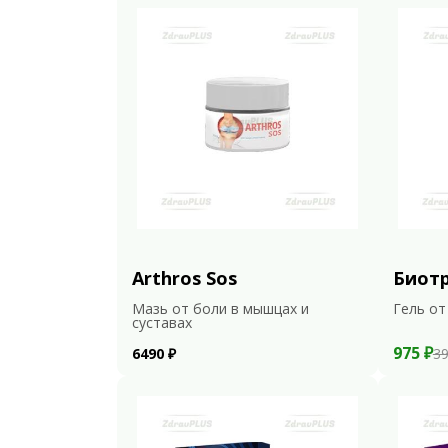
Arthros Sos
Биот
Мазь от боли в мышцах и
Гель от
суставах
975 ₽
6490 ₽
39