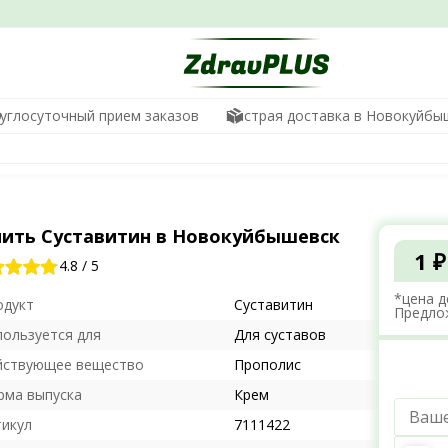
углосуточный прием заказов
Быстрая доставка в Новокуйбы
пить Суставитин в Новокуйбышевск
1 ₽
4.8
/
5
*цена д
одукт
Суставитин
Предло
пользуется для
Для суставов
йствующее вещество
Прополис
рма выпуска
Крем
тикул
7111422