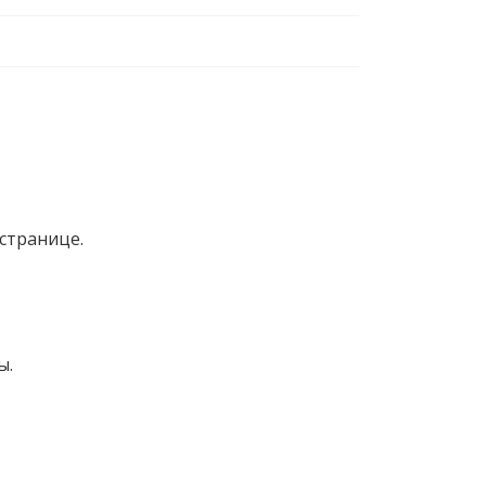
странице.
ы.