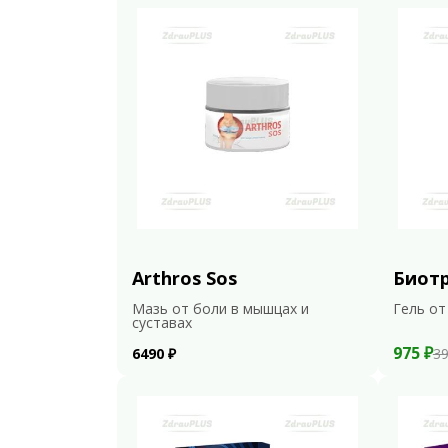
Arthros Sos
Биот
Мазь от боли в мышцах и
Гель от
суставах
975 ₽
6490 ₽
39