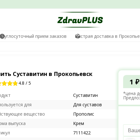
Круглосуточный прием заказов
Быстрая доставка в Прокопье
пить Суставитин в Прокопьевск
1 ₽
4.8
/
5
*цена д
одукт
Суставитин
Предло
пользуется для
Для суставов
йствующее вещество
Прополис
рма выпуска
Крем
тикул
7111422