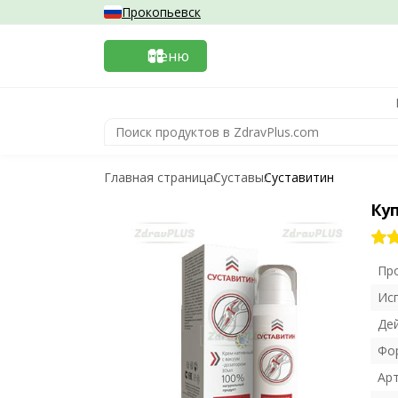
Прокопьевск
Меню
Главная страница
Суставы
Суставитин
Ку
Пр
Ис
Де
Фо
Ар