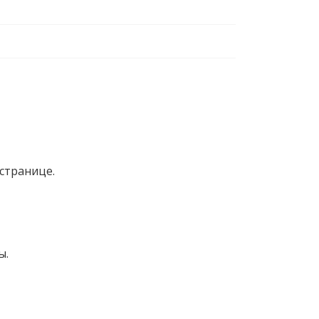
странице.
ы.