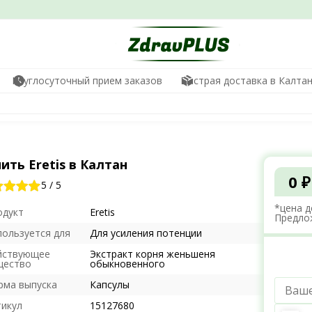
Круглосуточный прием заказов
Быстрая доставка в Калта
ить Eretis в Калтан
0 ₽
5
/
5
*цена д
одукт
Eretis
Предло
пользуется для
Для усиления потенции
йствующее
Экстракт корня женьшеня
щество
обыкновенного
рма выпуска
Капсулы
тикул
15127680