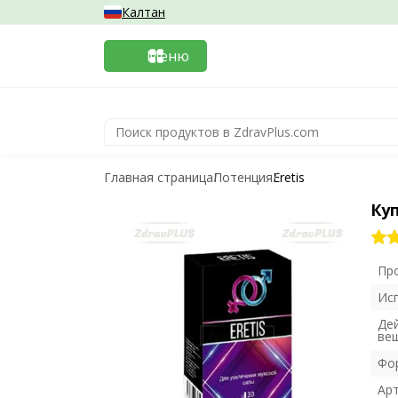
Калтан
Меню
Главная страница
Потенция
Eretis
Куп
Пр
Ис
Де
ве
Фо
Ар