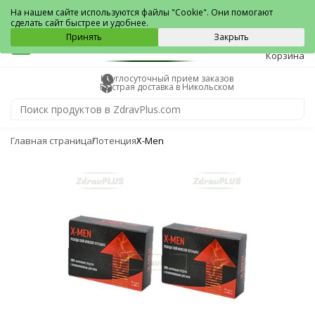
Никольское
На нашем сайте используются файлы "Cookie". Они помогают
сделать сайт быстрее и удобнее.
0
Принять
Закрыть
Корзина
Круглосуточный прием заказов
Быстрая доставка в Никольском
Главная страница
Потенция
X-Men