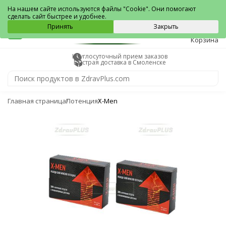
Смоленск
На нашем сайте используются файлы "Cookie". Они помогают
сделать сайт быстрее и удобнее.
0
Принять
Закрыть
Корзина
Круглосуточный прием заказов
Быстрая доставка в Смоленске
Главная страница
Потенция
X-Men