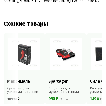
рассылку, чтобы быть в курсе всех выгодных предложений.
Схожие товары
Максималь
Spartagen+
Сила С
Средство для
Средство для
Капсулы 
усиления потенции
мужской потенции
усиления
990 ₽
149 ₽
10990 ₽
1990 ₽
198