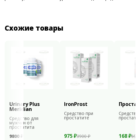
Схожие товары
Urinary Plus
IronProst
Проста
Meridian
Средство при
Средство
простатите
простати
Средство для
мужчин от
простатита
975 ₽
168 ₽
9800 ₽
3900 ₽
699