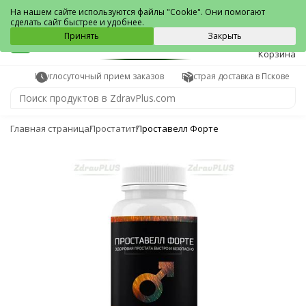
Псков
На нашем сайте используются файлы "Cookie". Они помогают
сделать сайт быстрее и удобнее.
0
Принять
Закрыть
Корзина
Круглосуточный прием заказов
Быстрая доставка в Пскове
Главная страница
Простатит
Проставелл Форте