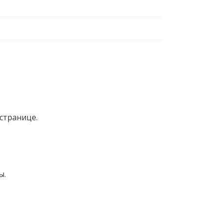
странице.
ы.