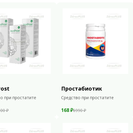
rost
Простабиотик
о при простатите
Средство при простатите
168 ₽
00 ₽
6990 ₽