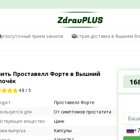
руглосуточный прием заказов
Быстрая доставка в Вышнем В
пить Проставелл Форте в Вышний
16
лочёк
4.8
/
5
одукт
Проставелл Форте
пользуется для
От симптомов простатита
йствующее вещество
Цинк
+7
рма выпуска
Капсулы
тикул
32696752