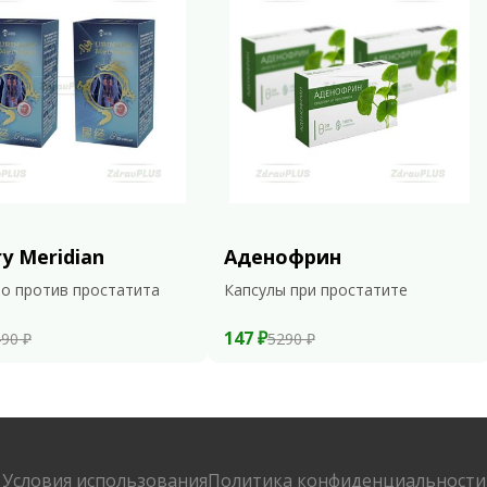
ry Meridian
Аденофрин
о против простатита
Капсулы при простатите
147 ₽
90 ₽
5290 ₽
Условия использования
Политика конфиденциальности