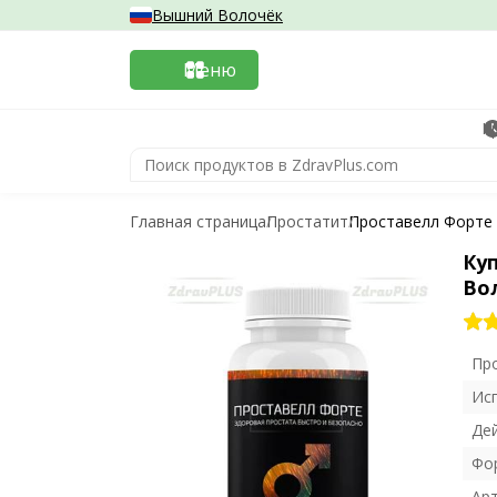
Вышний Волочёк
Меню
К
Главная страница
Простатит
Проставелл Форте
Ку
Во
Пр
Ис
Де
Фо
Ар