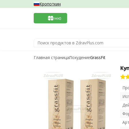
Кропоткин
Меню
Главная страница
Похудение
GrassFit
Куп
Пр
Ис
Де
Фо
Ар