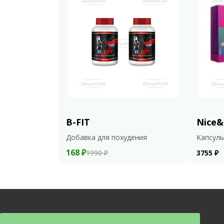
B-FIT
Nice&
Добавка для похудения
Капсулы
168 ₽
1990 ₽
3755 ₽