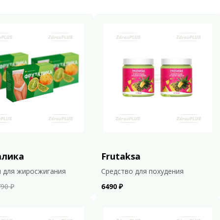
алика
Frutaksa
 для жиросжигания
Средство для похудения
90 ₽
6490 ₽