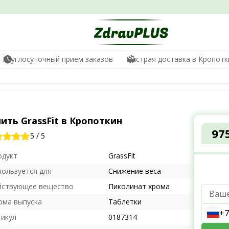
Круглосуточный прием заказов
Быстрая доставка в Кропотк
ить GrassFit в Кропоткин
97
5
/
5
одукт
GrassFit
пользуется для
Снижение веса
йствующее вещество
Пиколинат хрома
рма выпуска
Таблетки
+7
тикул
0187314