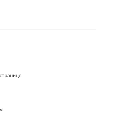
странице.
ы.