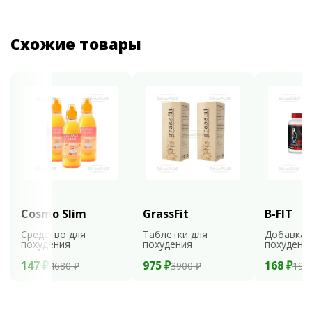
Схожие товары
Cosmo Slim
GrassFit
B-FIT
Средство для
Таблетки для
Добавка 
похудения
похудения
похудени
147 ₽
975 ₽
168 ₽
4680 ₽
3900 ₽
199