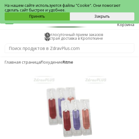
Кропоткин
На нашем сайте используются файлы "Cookie". Они помогают
сделать сайт быстрее и удобнее.
0
Принять
Закрыть
Корзина
Круглосуточный прием заказов
Быстрая доставка в Кропоткине
Главная страница
Похудение
Ritme