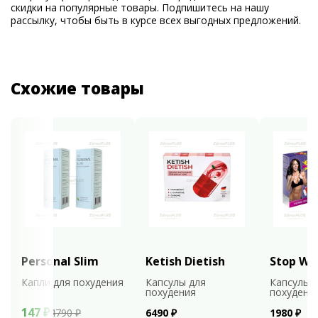
скидки на популярные товары. Подпишитесь на нашу
рассылку, чтобы быть в курсе всех выгодных предложений.
Схожие товары
Personal Slim
Ketish Dietish
Stop We
Капли для похудения
Капсулы для
Капсулы 
похудения
похудени
147 ₽
4790 ₽
6490 ₽
1980 ₽