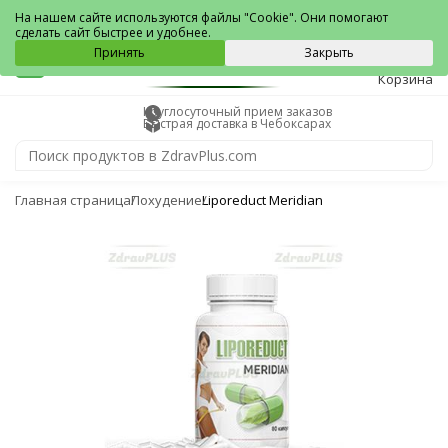
Чебоксары
На нашем сайте используются файлы "Cookie". Они помогают
сделать сайт быстрее и удобнее.
0
Принять
Закрыть
Корзина
Круглосуточный прием заказов
Быстрая доставка в Чебоксарах
Главная страница
Похудение
Liporeduct Meridian