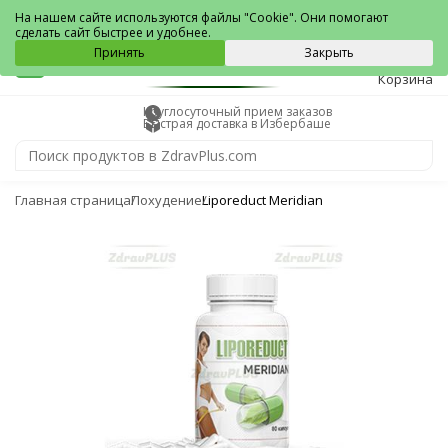
Избербаш
На нашем сайте используются файлы "Cookie". Они помогают
сделать сайт быстрее и удобнее.
0
Принять
Закрыть
Корзина
Круглосуточный прием заказов
Быстрая доставка в Избербаше
Главная страница
Похудение
Liporeduct Meridian