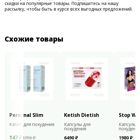
скидки на популярные товары. Подпишитесь на нашу
рассылку, чтобы быть в курсе всех выгодных предложений.
Схожие товары
Personal Slim
Ketish Dietish
Stop We
Капли для похудения
Капсулы для
Капсулы 
похудения
похудени
147 ₽
4790 ₽
6490 ₽
1980 ₽