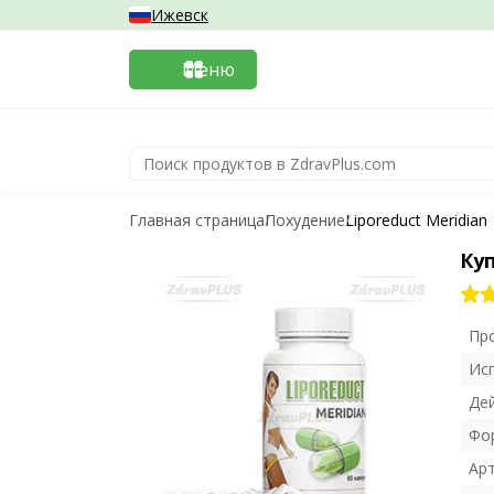
Ижевск
Меню
Главная страница
Похудение
Liporeduct Meridian
Куп
Пр
Ис
Де
Фо
Ар