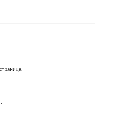
странице.
ы.