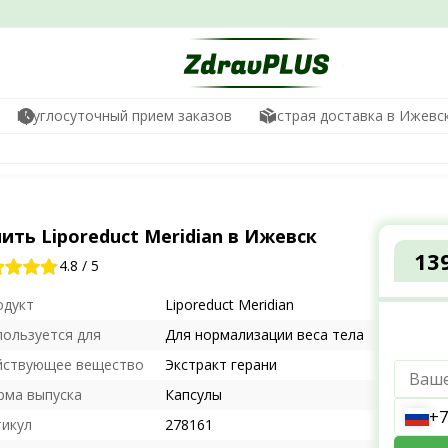
Круглосуточный прием заказов
Быстрая доставка в Ижевс
ить Liporeduct Meridian в Ижевск
13
4.8
/
5
одукт
Liporeduct Meridian
пользуется для
Для нормализации веса тела
йствующее вещество
Экстракт герани
рма выпуска
Капсулы
+7
тикул
278161